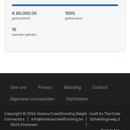
€ 80.000,00
100%
geïnvesteerd
gefinancierd
10
maanden geleden
Over ons
Privacy
Belasting
Contact
Algemene voorwaarden
Statistieken
Copyright © 2026 Horeca Crowdfunding België - built by
The Code
Connectors
info@horecacrowdfunding.be
Opheldingsweg 2
3520 Zonhoven