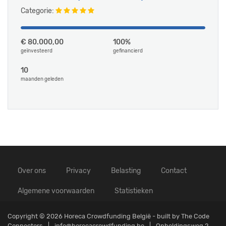
Categorie:
€ 80.000,00
100%
geïnvesteerd
gefinancierd
10
maanden geleden
Over ons
Privacy
Belasting
Contact
Algemene voorwaarden
Statistieken
Copyright © 2026 Horeca Crowdfunding België - built by
The Code
Connectors
info@horecacrowdfunding.be
Opheldingsweg 2