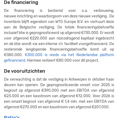
De financiering
De financiering is bestemd voor o.a. verbouwing,
nieuwe inrichting en waarborgsom van deze nieuwe vestiging. De
inventaris blijft eigendom van WTG Europe B.V. en verhuurt deze
aan de Belgische vestiging. De totale financieringsbehoefte
inclusief btw is geprognosticeerd op afgerond €730.000. Er wordt
voor afgerond €220.000 aan risicodragend kapitaal ingebracht
en de btw wordt via een interne r/c faciliteit voorgefinancierd. De
resterende langlopende financieringsbehoefte komt uit op
€380.000.
€300.000 is reeds via het Nederlandse platform
gefinancierd
. Hiermee resteert €80.000 voor dit project.
De vooruitzichten
De verwachting is dat de vestiging in Antwerpen in oktober haar
deuren kan openen. De geprognosticeerde omzet voor 2025 is
begroot op afgerond €390.000 met een EBITDA van afgerond
€23.000 en een kasstroom van afgerond €12.000. Voor 2026 is
een omzet begroot van afgerond € 1,4 mln. met een EBITDA van
afgerond €270.000 en een kasstroom van afgerond €207.000.
Ratio's