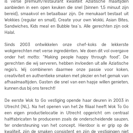
is verse premium/restaurant kwaliteit Aziatische maaltijden
aanbieden in een open keuken die snel (binnen 1,5 minuut zijn
bereid), smaakvol en betaalbaar zijn. De menukaart bestaat uit
Wokkies (regular en small), Create your own Wokki, Asian Bites,
Sandwiches, Kids meal en Bubble tea`s. Alle gerechten zijn ook
Halal.
Sinds 2003 ontwikkelen onze chef-koks de lekkerste
wokgerechten met verse ingrediënten. We doen dit vol overgave
onder het motto: “Making people happy through food”. De
gerechten die wij serveren, hebben invloeden uit alle Aziatische
regio’s. Wij combineren daarmee onze passie voor koken,
creativiteit en authentieke smaken met plezier en het gemak van
afhaalmaaltijden. Gasten die snel van een hapje willen genieten,
kunnen dus bij ons terecht!
De eerste Wok to Go vestiging opende haar deuren in 2003 in
Utrecht (NL). Na het openen van het 2e filiaal heeft Wok To Go
een eigen productielocatie in Utrecht opgericht om centraal
halffabricaten te produceren zoals de onderscheidende sauzen,
ter ondersteuning van het concept. Hierdoor is er grip op de
kwaliteit, zijn de smaken consistent en zijn de vestigingen niet