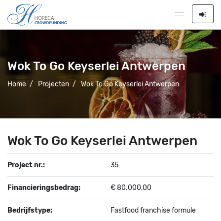
Wok To Go Keyserlei Antwerpen
Home
/
Projecten
/
Wok To Go Keyserlei Antwerpen
Wok To Go Keyserlei Antwerpen
Project nr.:
35
Financieringsbedrag:
€ 80.000,00
Bedrijfstype:
Fastfood franchise formule