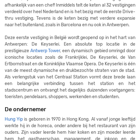
afhankelijk van een chef! Inmiddels telt de keten al 32 vestigingen
verdeeld over heel Nederland en is het bezig met de eerste Drive-
thru vestiging. Tevens is de keten bezig met verdere expansie
naar het buitenland, zoals in Barcelona en nu ook in Antwerpen.
Deze eerste vestiging in België wordt geopend op in het hart van
Antwerpen: De Keyserlei. Een absolute top locatie in de
prestigieuze
Antwerp Tower
, een dynamisch gebied omringd door
iconische locaties zoals de Frankrijklei, De Keyserlei, de Van
Ertbornstraat en de Koninklijke Vlaamse Opera. De Keyserlei is één
van de meest dynamische en drukbezochte straten van de stad.
Als verlengstuk van het Centraal Station vormt deze brede laan
een belangrijke verbinding tussen het station en het
stadscentrum en ontvangt het dagelijks duizenden voetgangers:
toeristen, pendelaars, shoppers, werkenden en studenten.
De ondernemer
Hung Yip
is geboren in 1970 in Hong Kong. Al vanaf jonge leeftijd
werkte hij in de horeca, onder andere bij het restaurant van zijn
ouders. Zijn vader leerde hem hier koken en zijn moeder leerde
hem het gastheerschap, management, de inkoop en de